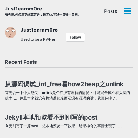
Skip
Skip
Skip
Just1earnm0re
Posts
to
to
to
Tog
Skip
苟有恒,何必三更眠五更起；最无益,莫过一日曝十日寒。
primary
content
footer
men
links
navigation
Just1earnm0re
Follow
Used to be a PWNer
Recent Posts
从源码调试_int_free看how2heap之unlink
首先说一下个人感受，unlink是个在没有理解的情况下可能完全摸不着头脑的
技术点。并且本来就没有搞清楚的东西还没有源码的话，就更头疼了。
Jekyll本地预览看不到刚写的post
今天刚写了一篇post，想本地预览一下效果，结果神奇的事情出现了……